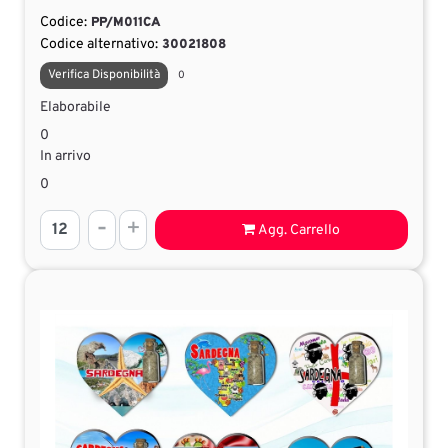
Codice:
PP/M011CA
Codice alternativo:
30021808
Verifica Disponibilità
0
Elaborabile
0
In arrivo
0
Quantità
Agg. Carrello