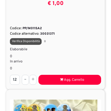
€ 1,00
Codice:
PP/M011SA2
Codice alternativo:
30031371
Verifica Disponibilità
0
Elaborabile
0
In arrivo
0
Quantità
Agg. Carrello