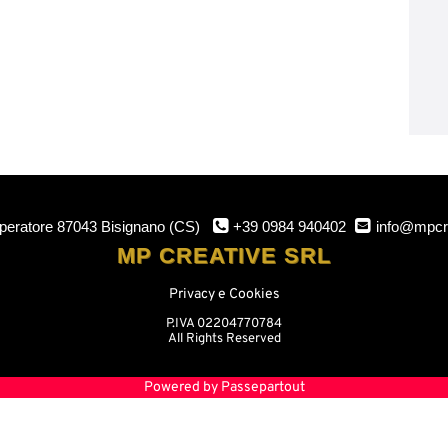
mperatore
87043 Bisignano (CS)
+39 0984 940402
info@mpcr
MP CREATIVE SRL
Privacy e Cookies
P.IVA 02204770784
All Rights Reserved
Powered by
Passepartout