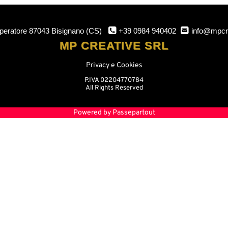
mperatore
87043 Bisignano (CS)
+39 0984 940402
info@mpcr
MP CREATIVE SRL
Privacy e Cookies
P.IVA 02204770784
All Rights Reserved
Powered by
Passepartout