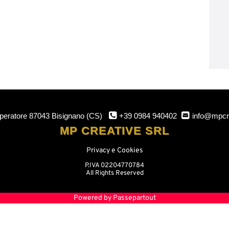
mperatore
87043 Bisignano (CS)
+39 0984 940402
info@mpcr
MP CREATIVE SRL
Privacy e Cookies
P.IVA 02204770784
All Rights Reserved
Powered by
Passepartout