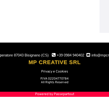
mperatore
87043 Bisignano (CS)
+39 0984 940402
info@mpcr
MP CREATIVE SRL
Privacy e Cookies
P.IVA 02204770784
All Rights Reserved
Powered by
Passepartout