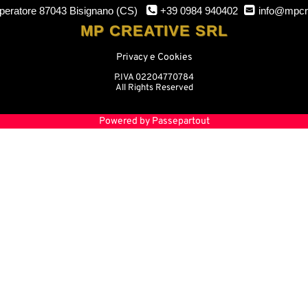
mperatore
87043 Bisignano (CS)
+39 0984 940402
info@mpcr
MP CREATIVE SRL
Privacy e Cookies
P.IVA 02204770784
All Rights Reserved
Powered by
Passepartout