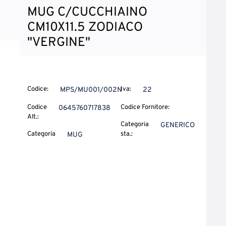
MUG C/CUCCHIAINO
CM10X11.5 ZODIACO
"VERGINE"
Codice:
Iva:
MPS/MU001/002N
22
Codice
Codice Fornitore:
0645760717838
Alt.:
Categoria
GENERICO
Categoria
sta.:
MUG