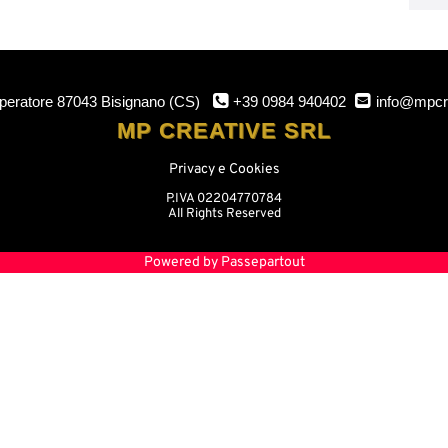
mperatore
87043 Bisignano (CS)
+39 0984 940402
info@mpcr
MP CREATIVE SRL
Privacy e Cookies
P.IVA 02204770784
All Rights Reserved
Powered by
Passepartout