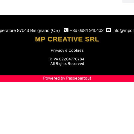
mperatore
87043 Bisignano (CS)
+39 0984 940402
info@mpcr
MP CREATIVE SRL
Privacy e Cookies
P.IVA 02204770784
All Rights Reserved
Powered by
Passepartout