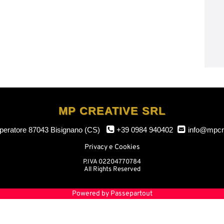
MP CREATIVE SRL
mperatore
87043 Bisignano (CS)
+39 0984 940402
info@mpcr
Privacy e Cookies
P.IVA 02204770784
All Rights Reserved
Powered by
Passepartout