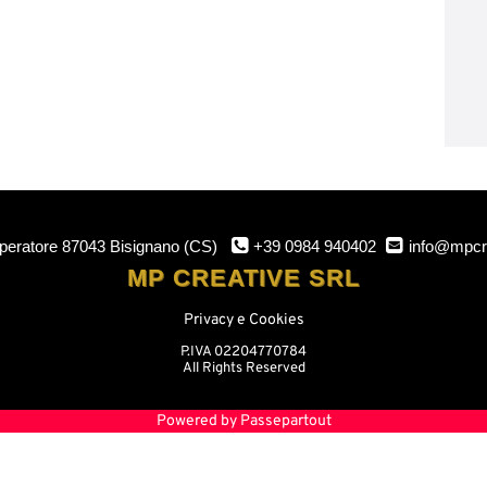
mperatore
87043 Bisignano (CS)
+39 0984 940402
info@mpcr
MP CREATIVE SRL
Privacy e Cookies
P.IVA 02204770784
All Rights Reserved
Powered by
Passepartout