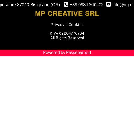
mperatore
87043 Bisignano (CS)
+39 0984 940402
info@mpcr
MP CREATIVE SRL
Privacy e Cookies
P.IVA 02204770784
All Rights Reserved
Powered by
Passepartout