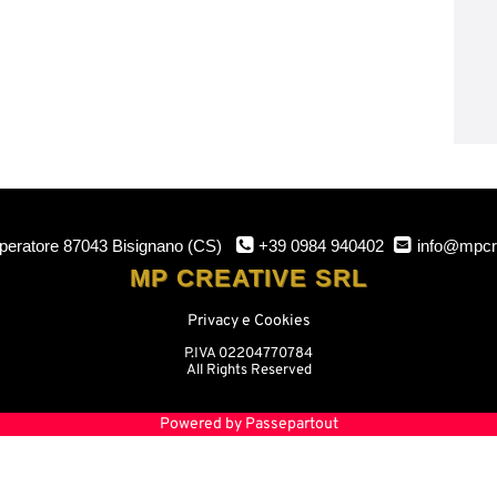
mperatore
87043 Bisignano (CS)
+39 0984 940402
info@mpcr
MP CREATIVE SRL
Privacy e Cookies
P.IVA 02204770784
All Rights Reserved
Powered by
Passepartout