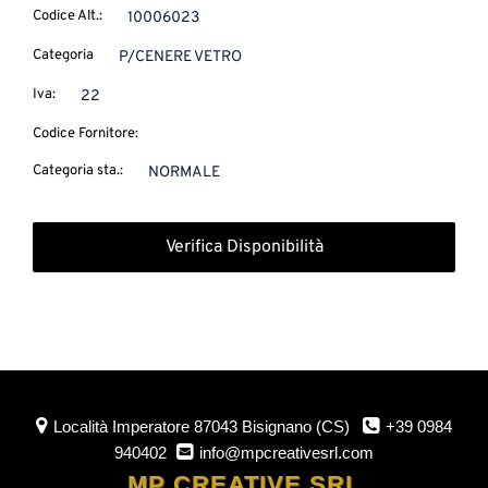
Codice Alt.:
10006023
Categoria
P/CENERE VETRO
Iva:
22
Codice Fornitore:
Categoria sta.:
NORMALE
Verifica Disponibilità
Località Imperatore
87043 Bisignano (CS)
+39 0984
940402
info@mpcreativesrl.com
MP CREATIVE SRL