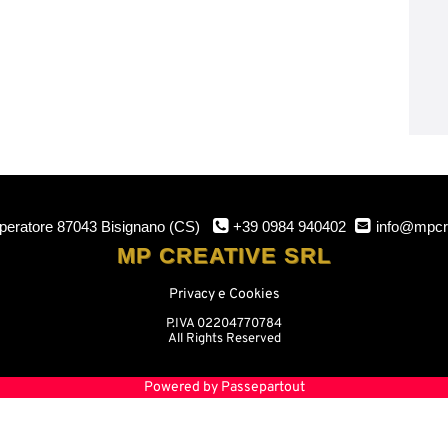
mperatore
87043 Bisignano (CS)
+39 0984 940402
info@mpcr
MP CREATIVE SRL
Privacy e Cookies
P.IVA 02204770784
All Rights Reserved
Powered by
Passepartout