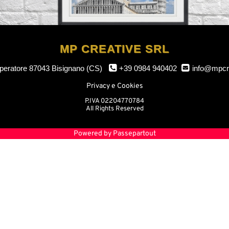
MP CREATIVE SRL
mperatore
87043 Bisignano (CS)
+39 0984 940402
info@mpcr
Privacy e Cookies
P.IVA 02204770784
All Rights Reserved
Powered by
Passepartout